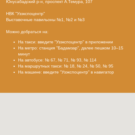
Юнусабадский р-н, проспект А.Темура, 107
НВК "Узэкспоцентр"
Выставочные павильоны №1, №2 и №3
Можно добраться на:
На такси: введите "Узэкспоцентр" в приложении
На метро: станция "Бадамзар", далее пешком 10–15
минут
На автобусе: № 67, № 71, № 93, № 114
На маршрутных такси: № 18, № 24, № 50, № 95
На машине: введите "Узэкспоцентр" в навигатор