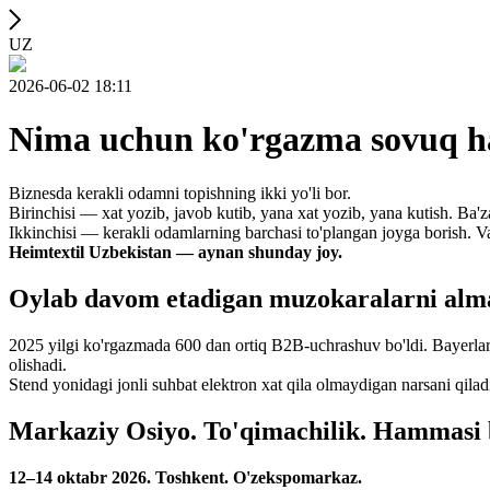
UZ
2026-06-02 18:11
Nima uchun ko'rgazma sovuq h
Biznesda kerakli odamni topishning ikki yo'li bor.
Birinchisi — xat yozib, javob kutib, yana xat yozib, yana kutish. Ba'z
Ikkinchisi — kerakli odamlarning barchasi to'plangan joyga borish. V
Heimtextil Uzbekistan — aynan shunday joy.
Oylab davom etadigan muzokaralarni alma
2025 yilgi ko'rgazmada 600 dan ortiq B2B-uchrashuv bo'ldi. Bayerlar, d
olishadi.
Stend yonidagi jonli suhbat elektron xat qila olmaydigan narsani qiladi
Markaziy Osiyo. To'qimachilik. Hammasi 
12–14 oktabr 2026. Toshkent. O'zekspomarkaz.