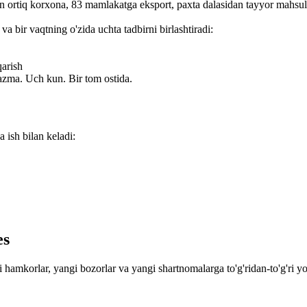
ortiq korxona, 83 mamlakatga eksport, paxta dalasidan tayyor mahsulotg
a bir vaqtning o'zida uchta tadbirni birlashtiradi:
qarish
azma. Uch kun. Bir tom ostida.
 ish bilan keladi:
es
hamkorlar, yangi bozorlar va yangi shartnomalarga to'g'ridan-to'g'ri yo'