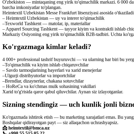
O'zbekiston — mintaqaning eng yirik to'qimachilik markazi. 6 000 dan 
barcha imkoniyatlar to'plangan.
Heimtextil Uzbekistan Messe Frankfurt litsenziyasi asosida o'tkaziladi v
– Heimtextil Uzbekistan — uy va interer to'qimachilik
–Texworld Tashkent — matolar, ip, materiallar
– Apparel Sourcing Tashkent — tayyor kiyim va kontraktli ishlab chi
Markaziy Osiyoning eng yirik to'qimachilik B2B-tadbiri. Uchta ko'rg
Ko'rgazmaga kimlar keladi?
4 000+ professional tashrif buyuruvchi — va ularning har biri bu yerga
–To'qimachilik va kiyim ishlab chiqaruvchilar
– Savdo tarmoqlarining bayerlari va xarid menejerlar
–Ulgurji distribyutorlar va importchilar
–Brendlar, dizaynerlar, chakana sotuvchilar
– HoReCa va ko'chmas mulk sohasining vakillari
Xarid to'g'risida qaror qabul qiluvchilar. Aynan siz izlayotganlar.
Sizning stendingiz — uch kunlik jonli bizn
Ko'rgazmada ishtirok etish — bu marketing xarajatlari emas. Bu yangi 
Boshqalar qidirayotgan payt — siz allaqachon uchrashyapsiz.
📩 heimtextil@bmca.uz
📞 +998 55 515 05 22