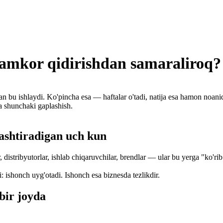
amkor qidirishdan samaraliroq?
an bu ishlaydi. Ko'pincha esa — haftalar o'tadi, natija esa hamon noani
a shunchaki gaplashish.
shtiradigan uch kun
istribyutorlar, ishlab chiqaruvchilar, brendlar — ular bu yerga "ko'rib
: ishonch uyg'otadi. Ishonch esa biznesda tezlikdir.
bir joyda