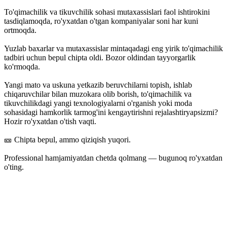
To'qimachilik va tikuvchilik sohasi mutaxassislari faol ishtirokini
tasdiqlamoqda, ro'yxatdan o'tgan kompaniyalar soni har kuni
ortmoqda.
Yuzlab baxarlar va mutaxassislar mintaqadagi eng yirik to'qimachilik
tadbiri uchun bepul chipta oldi. Bozor oldindan tayyorgarlik
ko'rmoqda.
Yangi mato va uskuna yetkazib beruvchilarni topish, ishlab
chiqaruvchilar bilan muzokara olib borish, to'qimachilik va
tikuvchilikdagi yangi texnologiyalarni o'rganish yoki moda
sohasidagi hamkorlik tarmog'ini kengaytirishni rejalashtiryapsizmi?
Hozir ro'yxatdan o'tish vaqti.
🎫 Chipta bepul, ammo qiziqish yuqori.
Professional hamjamiyatdan chetda qolmang — bugunoq ro'yxatdan
o'ting.